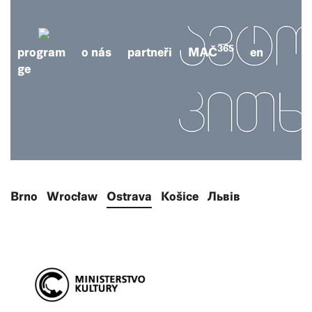
365
program
o nás
partneři
MAČ
en
ge
Brno
Wrocław
Ostrava
Košice
Львів