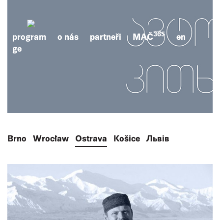
365
program
o nás
partneři
MAČ
en
ge
Brno
Wrocław
Ostrava
Košice
Львів