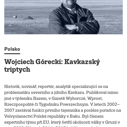
Polsko
Wojciech Górecki: Kavkazský
triptych
Historik, novinář, reportér, analytik specializující se na
problematiku severního a jižního Kavkazu. Publikoval mimo
jiné v týdeníku Razem, v Gazetě Wyborczé, Wprost,
Rzeczpospolité či Tygodniku Powszechnym. V letech 2002–
2007 zastával funkci prvního tajemníka a posléze poradce na
Velvyslanectví Polské republiky v Baku. Byl členem
expertního týmu při EU, který šetřil okolnosti války v Gruzii v