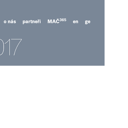
365
o nás
partneři
MAČ
en
ge