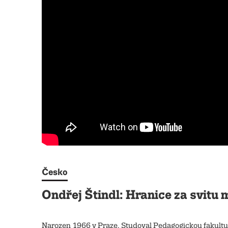
Česko
Ondřej Štindl: Hranice za svitu 
Narozen 1966 v Praze. Studoval Pedagogickou fakultu U