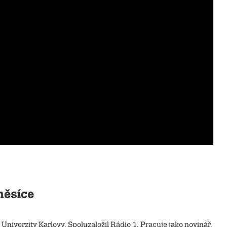
měsíce
niverzity Karlovy. Spoluzaložil Rádio 1. Pracuje jako novinář,