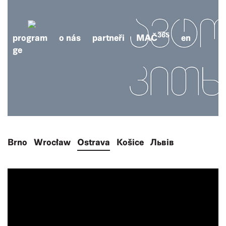
365
program
o nás
partneři
MAČ
en
ge
Brno
Wrocław
Ostrava
Košice
Львів