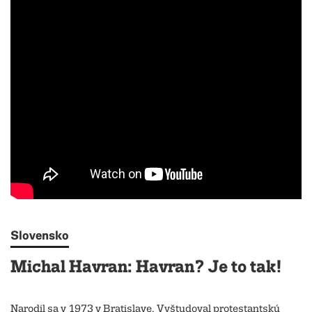
Slovensko
Michal Havran: Havran? Je to tak!
Narodil sa v 1973 v Bratislave. Vyštudoval protestantskú