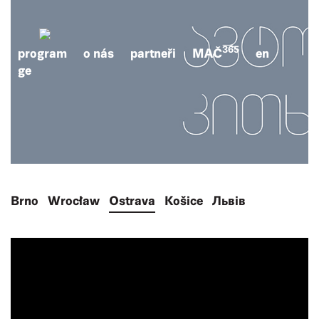
365
program
o nás
partneři
MAČ
en
ge
Brno
Wrocław
Ostrava
Košice
Львів