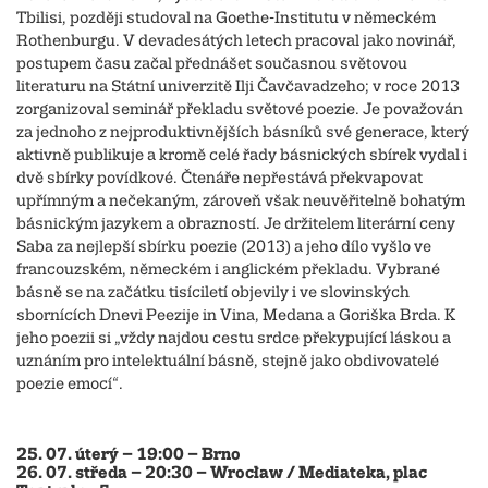
Tbilisi, později studoval na Goethe-Institutu v německém
Rothenburgu. V devadesátých letech pracoval jako novinář,
postupem času začal přednášet současnou světovou
literaturu na Státní univerzitě Ilji Čavčavadzeho; v roce 2013
zorganizoval seminář překladu světové poezie. Je považován
za jednoho z nejproduktivnějších básníků své generace, který
aktivně publikuje a kromě celé řady básnických sbírek vydal i
dvě sbírky povídkové. Čtenáře nepřestává překvapovat
upřímným a nečekaným, zároveň však neuvěřitelně bohatým
básnickým jazykem a obrazností. Je držitelem literární ceny
Saba za nejlepší sbírku poezie (2013) a jeho dílo vyšlo ve
francouzském, německém i anglickém překladu. Vybrané
básně se na začátku tisíciletí objevily i ve slovinských
sbornících Dnevi Peezije in Vina, Medana a Goriška Brda. K
jeho poezii si „vždy najdou cestu srdce překypující láskou a
uznáním pro intelektuální básně, stejně jako obdivovatelé
poezie emocí“.
25. 07. úterý – 19:00 – Brno
26. 07. středa – 20:30 – Wrocław / Mediateka, plac