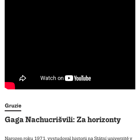
Gruzie
Gaga Nachucrišvili: Za horizonty
Narozen roku 1971, vystudoval historii na Státní univerzitě v