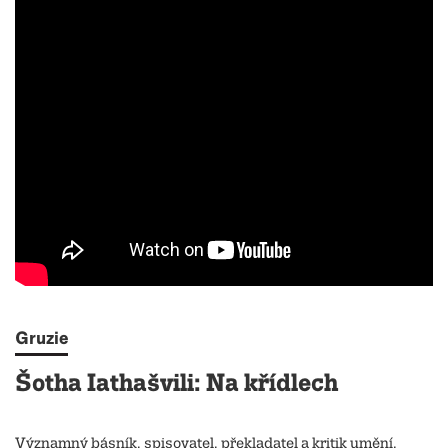
Gruzie
Šotha Iathašvili: Na křídlech
Významný básník, spisovatel, překladatel a kritik umění.