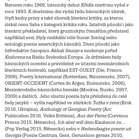
Narozen roku 1966, básnický debut
Křídla smrti
mu vyšel v
roce 1993. K dnešnímu dni vydal řadu básnických sbírek,
čtyři knihy prózy a také sborník literární kritiky, za kterou
získal cenu Saba v kategorii kritika roku. Iatašvili působí i jako
literární překladatel, který gruzínským čtenářům představil
například esej
Styly radikální vůle
Susan Sontag nebo
antologii poezie amerických básníků. Dnes působí jako
šéfredaktor časopisu
Akhali Saunje
a moderuje pořad
Knihovna
na Rádiu Svobodná Evropa. Je držitelem řady
básnických ocenění a pravidelně se účastní mezinárodních
literárních festivalů, například EST-OUEST (Die, France,
2006), Poetry International (Rotterdam, Nizozemsko, 2007),
ORIENT-OCCIDENT (Curtea de Argeș, Rumunsko, 2006),
Mezinárodního básnického bienále (Moskva, Rusko, 2007,
2009) a dalších. Jeho vlastní poezie byla přeložena do celé
řady jazyků – vyšla například ve sbírkách
Tužka v zemi
(Krok
2016, Ukrajina),
Anthology of Georgian Poetry
(Arc
Publication 2016, Velká Británie),
Aus der Ferne
(Corvinus
Presse 2015, Německo),
Ich aber will dem Kaukasos zu…
(Pop Verlag 2015, Německo) nebo v
Hedendaagse poezie uit
Georgia
(Poezie Centrum, Gent, Geruisloos geraas 2010,