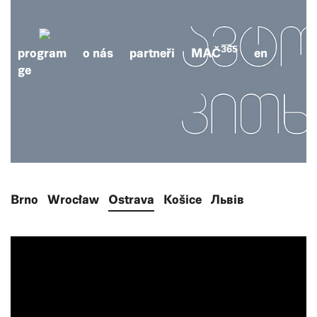
365
program
o nás
partneři
MAČ
en
ge
Brno
Wrocław
Ostrava
Košice
Львів